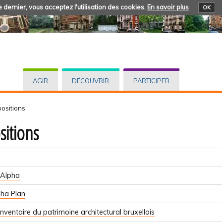
 dernier, vous acceptez l'utilisation des cookies.
En savoir plus
OK
AGIR
DÉCOUVRIR
PARTICIPER
positions
sitions
 Alpha
ha Plan
nventaire du patrimoine architectural bruxellois