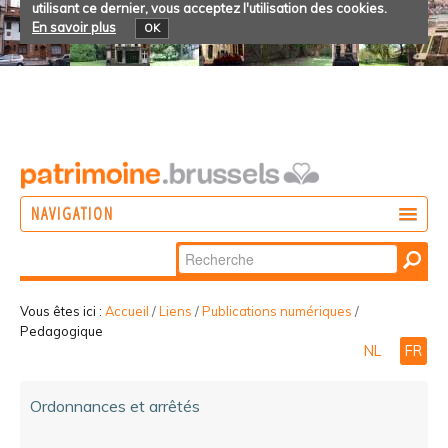
utilisant ce dernier, vous acceptez l'utilisation des cookies.
En savoir plus
OK
NAVIGATION
Chercher par
AGIR
Recherche
DÉCOUVRIR
avancée…
Vous êtes ici :
Accueil
/
Liens
/
Publications numériques
/
Pedagogique
PARTICIPER
NL
FR
Ordonnances et arrêtés