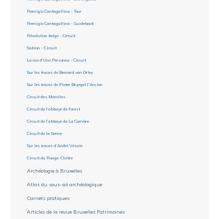
Remigio Cantagallina - Tour
Remigio Cantagallina - Guidebook
Révolution belge - Circuit
Sablon - Circuit
La rue d'Une Personne - Circuit
Sur les traces de Bernard van Orley
Sur les traces de Pieter Bruegel l'Ancien
Circuit des Marolles
Circuit de l'abbaye de Forest
Circuit de l'abbaye de La Cambre
Circuit de la Senne
Sur les traces d'André Vésale
Circuit du Rouge-Cloître
Archéologie à Bruxelles
Atlas du sous-sol archéologique
Carnets pratiques
Articles de la revue Bruxelles Patrimoines