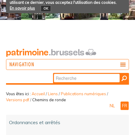
utilisant ce dernier, vous acceptez l'utilisation des cookies.
En savoir plus
OK
NAVIGATION
Chercher par
AGIR
Recherche
DÉCOUVRIR
avancée…
Vous êtes ici :
Accueil
/
Liens
/
Publications numériques
/
Versions pdf
/
Chemins de ronde
PARTICIPER
NL
FR
Ordonnances et arrêtés