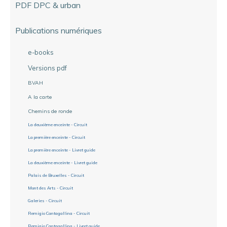
PDF DPC & urban
Publications numériques
e-books
Versions pdf
BVAH
A la carte
Chemins de ronde
La deuxième enceinte - Circuit
La première enceinte - Circuit
La première enceinte - Livret guide
La deuxième enceinte - Livret guide
Palais de Bruxelles - Circuit
Mont des Arts - Circuit
Galeries - Circuit
Remigio Cantagallina - Circuit
Remigio Cantagallina - Livret guide