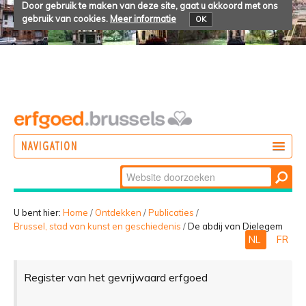
Door gebruik te maken van deze site, gaat u akkoord met ons
gebruik van cookies.
Meer informatie
OK
NAVIGATION
Zoek
DOEN
Geavanceerd
ONTDEKKEN
zoeken...
U bent hier:
Home
/
Ontdekken
/
Publicaties
/
Brussel, stad van kunst en geschiedenis
/
De abdij van Dielegem
BELEVEN
NL
FR
Register van het gevrijwaard erfgoed