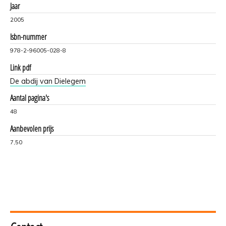
Jaar
2005
Isbn-nummer
978-2-96005-028-8
Link pdf
De abdij van Dielegem
Aantal pagina's
48
Aanbevolen prijs
7,50