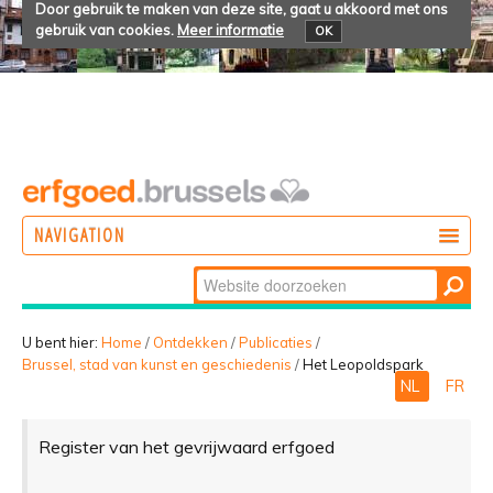
Door gebruik te maken van deze site, gaat u akkoord met ons
gebruik van cookies.
Meer informatie
OK
NAVIGATION
Zoek
DOEN
Geavanceerd
ONTDEKKEN
zoeken...
U bent hier:
Home
/
Ontdekken
/
Publicaties
/
Brussel, stad van kunst en geschiedenis
/
Het Leopoldspark
BELEVEN
NL
FR
Register van het gevrijwaard erfgoed