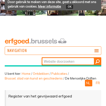
Door gebruik te maken van deze site, gaat u akkoord met ons
gebruik van cookies.
Meer informatie
OK
NAVIGATION
Zoek
DOEN
Geavanceerd
ONTDEKKEN
zoeken...
U bent hier:
Home
/
Ontdekken
/
Publicaties
/
Brussel, stad van kunst en geschiedenis
/
De Menselijke Driften
BELEVEN
NL
FR
Register van het gevrijwaard erfgoed