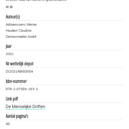
Nr.
60
Auteur(s)
Adriaenssens Werner
Houbart Claudine
Demesmaeker André
Jaar
2021
Nr wettelijk depot
D/2021/6860/004
Isbn-nummer
978-2-87584-193-3
Link pdf
De Menselijke Driften
Aantal pagina's
48