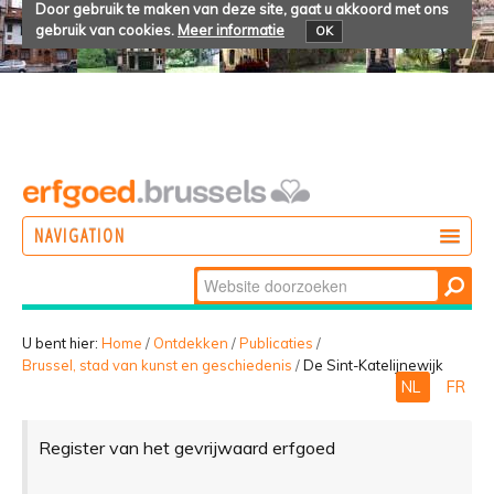
Door gebruik te maken van deze site, gaat u akkoord met ons
gebruik van cookies.
Meer informatie
OK
NAVIGATION
Zoek
DOEN
Geavanceerd
ONTDEKKEN
zoeken...
U bent hier:
Home
/
Ontdekken
/
Publicaties
/
Brussel, stad van kunst en geschiedenis
/
De Sint-Katelijnewijk
BELEVEN
NL
FR
Register van het gevrijwaard erfgoed