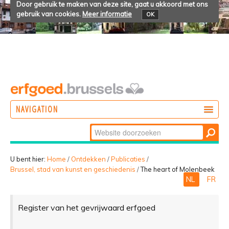
Door gebruik te maken van deze site, gaat u akkoord met ons
gebruik van cookies.
Meer informatie
OK
NAVIGATION
Zoek
DOEN
Geavanceerd
ONTDEKKEN
zoeken...
U bent hier:
Home
/
Ontdekken
/
Publicaties
/
Brussel, stad van kunst en geschiedenis
/
The heart of Molenbeek
BELEVEN
NL
FR
Register van het gevrijwaard erfgoed