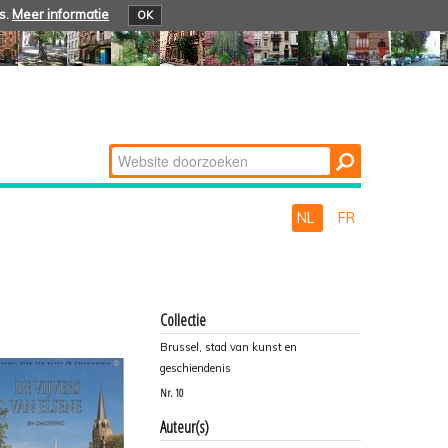
s.
Meer informatie
OK
Zoek
Geavanceerd
zoeken...
NL
FR
Collectie
Brussel, stad van kunst en
geschiendenis
Nr.
10
Auteur(s)