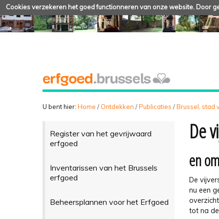
Cookies verzekeren het goed functionneren van onze website. Door geb
U bent hier:
Home
/
Ontdekken
/
Publicaties
/
Brussel, stad
De v
Register van het gevrijwaard
erfgoed
en om
Inventarissen van het Brussels
erfgoed
De vijver
nu een g
overzich
Beheersplannen voor het Erfgoed
tot na d