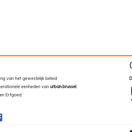
ing van het gewestelijk beleid
D
operationele eenheden van
urban.brussel
,
en Erfgoed.