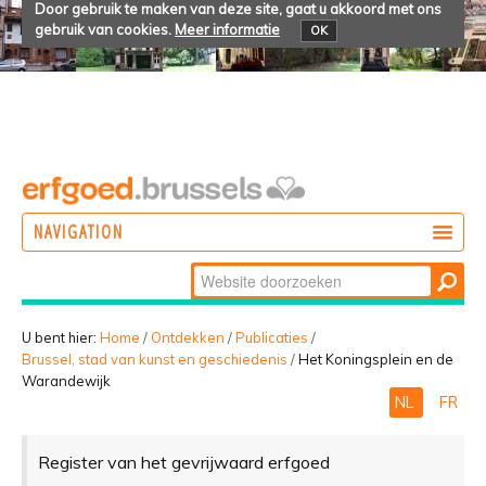
Door gebruik te maken van deze site, gaat u akkoord met ons
gebruik van cookies.
Meer informatie
OK
NAVIGATION
Zoek
DOEN
Geavanceerd
ONTDEKKEN
zoeken...
U bent hier:
Home
/
Ontdekken
/
Publicaties
/
Brussel, stad van kunst en geschiedenis
/
Het Koningsplein en de
BELEVEN
Warandewijk
NL
FR
Register van het gevrijwaard erfgoed