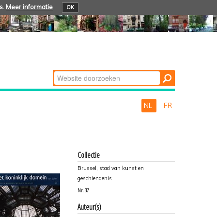
s.
Meer informatie
OK
Zoek
Geavanceerd
zoeken...
NL
FR
Collectie
Brussel, stad van kunst en
geschiendenis
Nr.
37
Auteur(s)