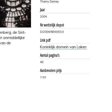
Thierry Demey
Jaar
2004
Nr wettelijk depot
D/2004/6860/010
enberg, de Sint-
n onmiddellijke
Link pdf
 van de
Koninklijk domein van Laken
Aantal pagina's
48
Aanbevolen prijs
7,50