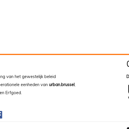
ing van het gewestelijk beleid
D
operationele eenheden van
urban.brussel
,
en Erfgoed.