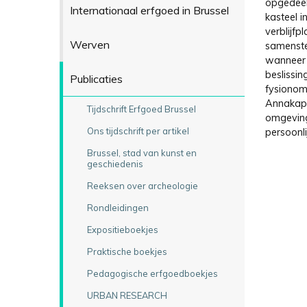
opgedeel
Internationaal erfgoed in Brussel
kasteel i
verblijfp
Werven
samenste
wanneer d
beslissin
Publicaties
fysionomi
Annakape
Tijdschrift Erfgoed Brussel
omgeving
Ons tijdschrift per artikel
persoonl
Brussel, stad van kunst en
geschiedenis
Reeksen over archeologie
Rondleidingen
Expositieboekjes
Praktische boekjes
Pedagogische erfgoedboekjes
URBAN RESEARCH