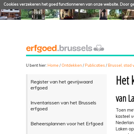
Cookies verzekeren het goed functionneren van onze website. Door geb
U bent hier:
Home
/
Ontdekken
/
Publicaties
/
Brussel, stad
Het 
Register van het gevrijwaard
erfgoed
van L
Inventarissen van het Brussels
erfgoed
Toen met
kasteel 
Nederlan
Beheersplannen voor het Erfgoed
Laken op