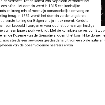
d en verkocht. Tot de komst van Napoleon verandert het
n een ruïne. Het domein werd in 1815 een koninklijke
laats en kreeg min of meer zijn oorspronkelijke omvang en
lling terug. In 1831 wordt het domein verder uitgebreid
e eerste koning der Belgen er zijn intrek neemt. Kordate
gen van Leopold II zorgen er voor dat het domein zijn huidige
e van een Engels park verkrijgt. Met de koninklijke serres van Stuyv
l en de Kazerne van de Grenadiers, ademt het koninklijke domein e
, nog steeds een bewogen geschiedenis uit van een prille natie en
ijkheden van de opeenvolgende heersers ervan.