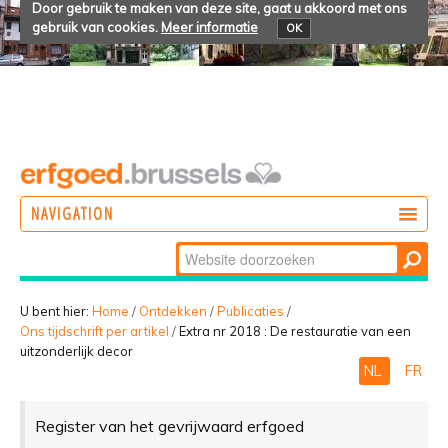
Door gebruik te maken van deze site, gaat u akkoord met ons
gebruik van cookies.
Meer informatie
OK
NAVIGATION
Zoek
DOEN
Geavanceerd
ONTDEKKEN
zoeken...
U bent hier:
Home
/
Ontdekken
/
Publicaties
/
Ons tijdschrift per artikel
/
Extra nr 2018 : De restauratie van een
BELEVEN
uitzonderlijk decor
NL
FR
Register van het gevrijwaard erfgoed