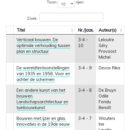
Toon
rijen
Zoek:
Titel
Nr./Jaar
Auteur(s)
Verticaal bouwen. De
3-4 -
Leloutre
optimale verhouding tussen
10
Géry
plan en structuur
Provoost
Michel
De wereldtentoonstellingen
3-4 - 9
Devos Rika
van 1935 en 1958. Voor en
achter de schermen
Een andere kunst van het
3-4 - 8
De Bruyn
bouwen.
Odile
Landschapsarchitectuur en
Fondu
tuinbouwkunst.
Benoît
Bouwen met ijzer en glas.
3-4 - 7
Wouters
Innovaties in de 19de eeuw
Ine
Lauriks