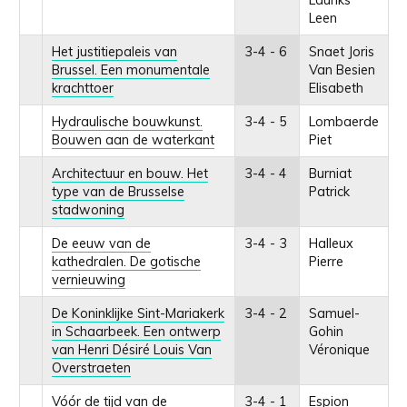
Leen
Het justitiepaleis van
3-4 - 6
Snaet Joris
Brussel. Een monumentale
Van Besien
krachttoer
Elisabeth
Hydraulische bouwkunst.
3-4 - 5
Lombaerde
Bouwen aan de waterkant
Piet
Architectuur en bouw. Het
3-4 - 4
Burniat
type van de Brusselse
Patrick
stadwoning
De eeuw van de
3-4 - 3
Halleux
kathedralen. De gotische
Pierre
vernieuwing
De Koninklijke Sint-Mariakerk
3-4 - 2
Samuel-
in Schaarbeek. Een ontwerp
Gohin
van Henri Désiré Louis Van
Véronique
Overstraeten
Vóór de tijd van de
3-4 - 1
Espion