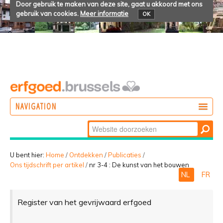
Door gebruik te maken van deze site, gaat u akkoord met ons
gebruik van cookies.
Meer informatie
OK
NAVIGATION
Zoek
DOEN
Geavanceerd
ONTDEKKEN
zoeken...
U bent hier:
Home
/
Ontdekken
/
Publicaties
/
Ons tijdschrift per artikel
/
nr 3-4 : De kunst van het bouwen
BELEVEN
NL
FR
Register van het gevrijwaard erfgoed