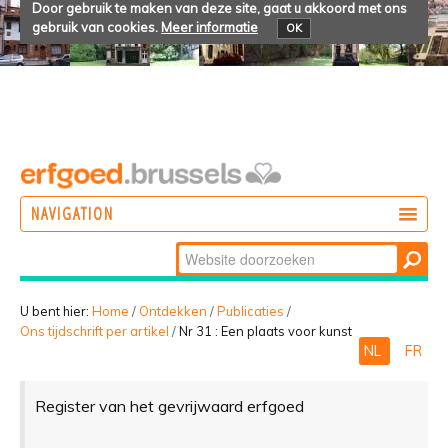
Door gebruik te maken van deze site, gaat u akkoord met ons
gebruik van cookies.
Meer informatie
OK
NAVIGATION
Zoek
DOEN
Geavanceerd
ONTDEKKEN
zoeken...
U bent hier:
Home
/
Ontdekken
/
Publicaties
/
Ons tijdschrift per artikel
/
Nr 31 : Een plaats voor kunst
BELEVEN
NL
FR
Register van het gevrijwaard erfgoed