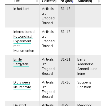
Titel
Collectie
Nr./Jaar
Auteur(s)
In het kort
Artikels
31-13
uit
Erfgoed
Brussel
Internationaal
Artikels
31-12
Fotografisch
uit
Experiment
Erfgoed
met
Brussel
Monumenten
Emile
Artikels
31-11
Berry
Sergysels
uit
Amandine
Erfgoed
Amanti Lund
Brussel
Irène
Dit is geen
Artikels
31-10
Spapens
kleurenfoto
uit
Christian
Erfgoed
Brussel
De stad
Artikels
31-9
Meganck