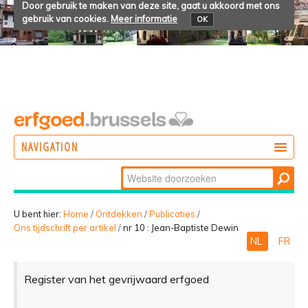
Door gebruik te maken van deze site, gaat u akkoord met ons
gebruik van cookies.
Meer informatie
OK
NAVIGATION
Zoek
DOEN
Geavanceerd
ONTDEKKEN
zoeken...
U bent hier:
Home
/
Ontdekken
/
Publicaties
/
Ons tijdschrift per artikel
/
nr 10 : Jean-Baptiste Dewin
BELEVEN
NL
FR
Register van het gevrijwaard erfgoed