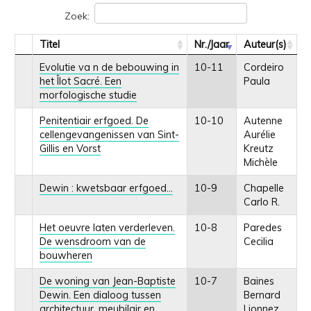
Zoek:
Titel
Nr./Jaar
Auteur(s)
Evolutie va n de bebouwing in
10-11
Cordeiro
het Îlot Sacré. Een
Paula
morfologische studie
Penitentiair erfgoed. De
10-10
Autenne
cellengevangenissen van Sint-
Aurélie
Gillis en Vorst
Kreutz
Michèle
Dewin : kwetsbaar erfgoed…
10-9
Chapelle
Carlo R.
Het oeuvre laten verderleven.
10-8
Paredes
De wensdroom van de
Cecilia
bouwheren
De woning van Jean-Baptiste
10-7
Baines
Dewin. Een dialoog tussen
Bernard
architectuur, meubilair en
Lionnez