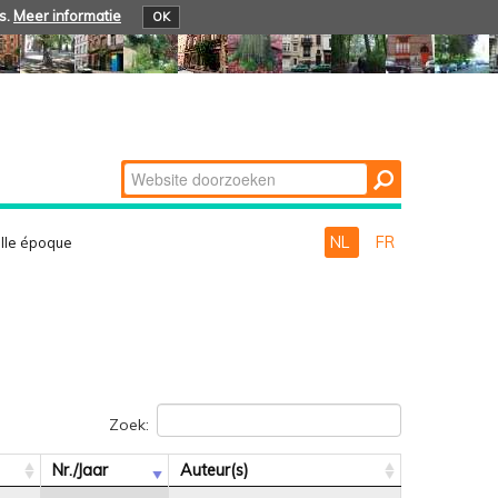
s.
Meer informatie
OK
Zoek
Geavanceerd
zoeken...
NL
FR
lle époque
Zoek:
Nr./Jaar
Auteur(s)