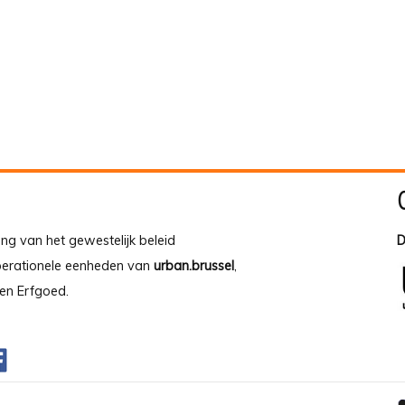
ing van het gewestelijk beleid
D
operationele eenheden van
urban.brussel
,
en Erfgoed.