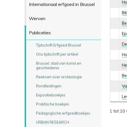
Ho
Internationaal erfgoed in Brussel
Bi
Werven
Bes
Publicaties
Ep
De
Tijdschrift Erfgoed Brussel
Ons tijdschrift per artikel
Ho
Brussel, stad van kunst en
He
geschiedenis
Be
Reeksen over archeologie
Rondleidingen
Va
Expositieboekjes
Le
Praktische boekjes
1 tot 10 
Pedagogische erfgoedboekjes
URBAN RESEARCH