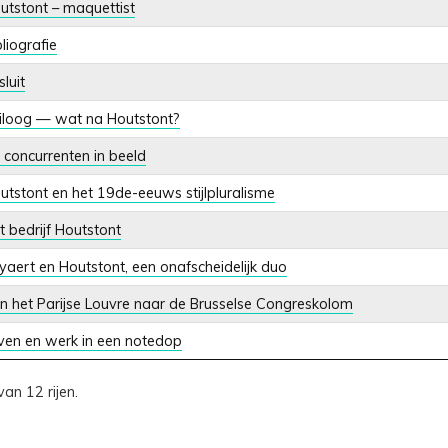
utstont – maquettist
bliografie
luit
iloog — wat na Houtstont?
 concurrenten in beeld
utstont en het 19de-eeuws stijlpluralisme
t bedrijf Houtstont
yaert en Houtstont, een onafscheidelijk duo
n het Parijse Louvre naar de Brusselse Congreskolom
ven en werk in een notedop
van 12 rijen.