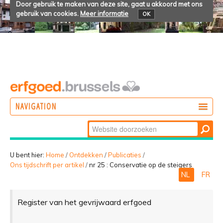
Door gebruik te maken van deze site, gaat u akkoord met ons
gebruik van cookies.
Meer informatie
OK
NAVIGATION
Zoek
DOEN
Geavanceerd
ONTDEKKEN
zoeken...
U bent hier:
Home
/
Ontdekken
/
Publicaties
/
Ons tijdschrift per artikel
/
nr 25 : Conservatie op de steigers
BELEVEN
NL
FR
Register van het gevrijwaard erfgoed