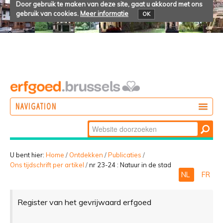
Door gebruik te maken van deze site, gaat u akkoord met ons
gebruik van cookies.
Meer informatie
OK
NAVIGATION
Zoek
DOEN
Geavanceerd
ONTDEKKEN
zoeken...
U bent hier:
Home
/
Ontdekken
/
Publicaties
/
Ons tijdschrift per artikel
/
nr 23-24 : Natuur in de stad
BELEVEN
NL
FR
Register van het gevrijwaard erfgoed