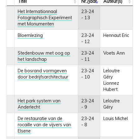
Titel
Nr./Jaar
Auteur(s)
Het Internationnaal
23-24
Fotographisch Experiment
- 13
met Monumenten
Bloemlezing
23-24
Hennaut Eric
- 12
Stedenbouw met oog op
23-24
Voets Ann
het landschap
- 11
De bosrand vormgeven
23-24
Leloutre
door bedrijfsarchitectuur
- 10
Géry
Lionnez
Hubert
Het park system van
23-24
Leloutre
Anderlecht
- 9
Géry
De restauratie van de
23-24
Louis Michel
rocaille van de vijvers van
- 8
Elsene