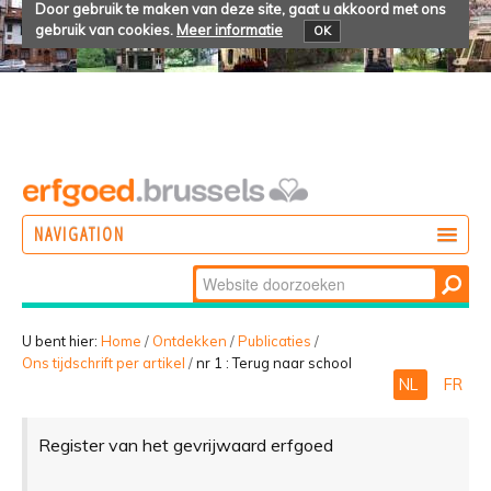
Door gebruik te maken van deze site, gaat u akkoord met ons
gebruik van cookies.
Meer informatie
OK
NAVIGATION
Zoek
DOEN
Geavanceerd
ONTDEKKEN
zoeken...
U bent hier:
Home
/
Ontdekken
/
Publicaties
/
Ons tijdschrift per artikel
/
nr 1 : Terug naar school
BELEVEN
NL
FR
Register van het gevrijwaard erfgoed