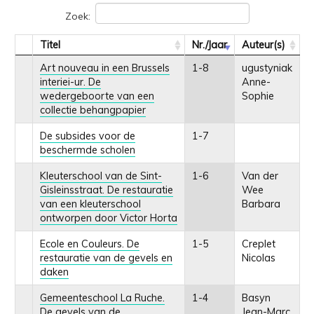
Zoek:
Titel
Nr./Jaar
Auteur(s)
Art nouveau in een Brussels
1-8
ugustyniak
interiei-ur. De
Anne-
wedergeboorte van een
Sophie
collectie behangpapier
De subsides voor de
1-7
beschermde scholen
Kleuterschool van de Sint-
1-6
Van der
Gisleinsstraat. De restauratie
Wee
van een kleuterschool
Barbara
ontworpen door Victor Horta
Ecole en Couleurs. De
1-5
Creplet
restauratie van de gevels en
Nicolas
daken
Gemeenteschool La Ruche.
1-4
Basyn
De gevels van de
Jean-Marc