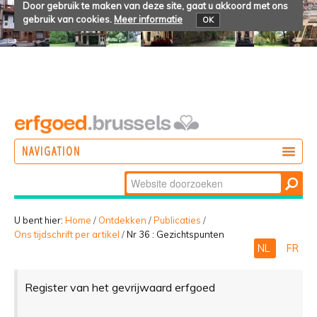
Door gebruik te maken van deze site, gaat u akkoord met ons
gebruik van cookies.
Meer informatie
OK
NAVIGATION
Zoek
DOEN
Geavanceerd
ONTDEKKEN
zoeken...
U bent hier:
Home
/
Ontdekken
/
Publicaties
/
Ons tijdschrift per artikel
/
Nr 36 : Gezichtspunten
BELEVEN
NL
FR
Register van het gevrijwaard erfgoed