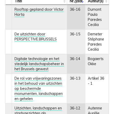
Titel
Nr./Jaar
Auteur(s)
Rooftop gepland door Victor
36-16
Dumont
Horta
Paula
Paredes
Cecilia
De uitzichten door
36-15
Demeter
PERSPECTIVE.BRUSSELS
Stéphane
Paredes
Cecilia
Digitale technologie en het
36-14
Bogaerts
stedelijk landschapsbeheer in
Okke
het Brussels gewest
De rol van vrijwaringszones
36-13
Artikel 36
in het behoud van uitzichten
- 1
op beschermde
monumenten, landschappen
en gehelen
Uitzichten, landschappen en
36-12
Autenne
stadsgezichten als
Aurélie