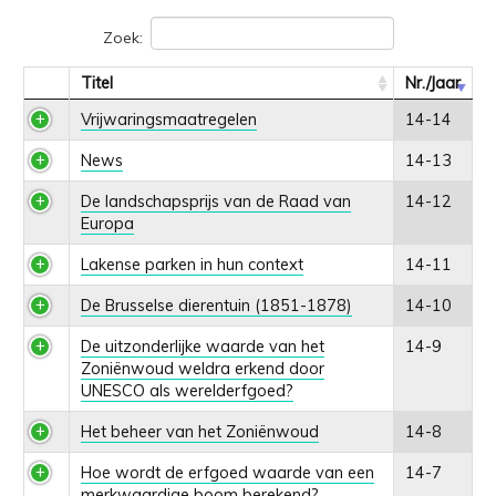
Zoek:
Titel
Nr./Jaar
Vrijwaringsmaatregelen
14-14
News
14-13
De landschapsprijs van de Raad van
14-12
Europa
Lakense parken in hun context
14-11
De Brusselse dierentuin (1851-1878)
14-10
De uitzonderlijke waarde van het
14-9
Zoniënwoud weldra erkend door
UNESCO als werelderfgoed?
Het beheer van het Zoniënwoud
14-8
Hoe wordt de erfgoed waarde van een
14-7
merkwaardige boom berekend?