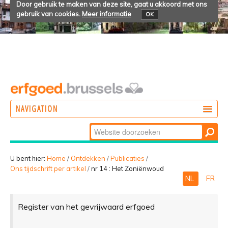
Door gebruik te maken van deze site, gaat u akkoord met ons
gebruik van cookies.
Meer informatie
OK
NAVIGATION
Zoek
DOEN
Geavanceerd
ONTDEKKEN
zoeken...
U bent hier:
Home
/
Ontdekken
/
Publicaties
/
Ons tijdschrift per artikel
/
nr 14 : Het Zoniënwoud
BELEVEN
NL
FR
Register van het gevrijwaard erfgoed