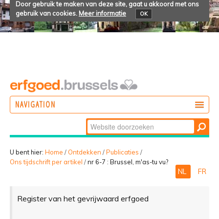
Door gebruik te maken van deze site, gaat u akkoord met ons
gebruik van cookies.
Meer informatie
OK
NAVIGATION
Zoek
DOEN
Geavanceerd
ONTDEKKEN
zoeken...
U bent hier:
Home
/
Ontdekken
/
Publicaties
/
Ons tijdschrift per artikel
/
nr 6-7 : Brussel, m'as-tu vu?
BELEVEN
NL
FR
Register van het gevrijwaard erfgoed