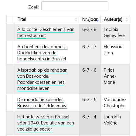
Zoek:
Titel
Nr./Jaar
Auteur(s)
À la carte. Geschiedenis van
6-7 - 8
Lacroix
het restaurant
Geneviève
Au bonheur des dames…
6-7 - 7
Houssiau
Doorlichting van de
Jean
handelscentra in Brussel
Afspraak op de renbaan
6-7 - 6
Pirlot
van Bosvoorde.
Anne-
Paardenkoersen en het
Marie
mondaine leven
De mondaine kalender.
6-7 - 5
Vachaudez
Brussel in de 19de eeuw
Christophe
Het hotelwezen in Brussel
6-7 - 4
Jourdain
vóór 1940. Evolutie van een
Valérie
veelzijdige sector