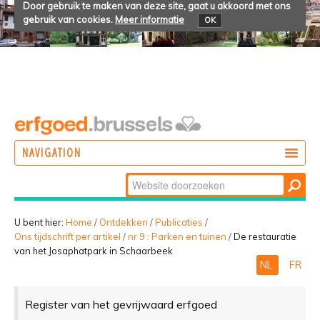
Door gebruik te maken van deze site, gaat u akkoord met ons
gebruik van cookies.
Meer informatie
OK
NAVIGATION
Zoek
DOEN
Geavanceerd
ONTDEKKEN
zoeken...
U bent hier:
Home
/
Ontdekken
/
Publicaties
/
Ons tijdschrift per artikel
/
nr 9 : Parken en tuinen
/
De restauratie
BELEVEN
van het Josaphatpark in Schaarbeek
NL
FR
Register van het gevrijwaard erfgoed