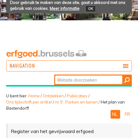
Door gebruik te maken van deze site, gaat u akkoord met ons
gebruik van cookies.
Meer informatie
OK
NAVIGATION
Zoek
DOEN
Geavanceerd
ONTDEKKEN
zoeken...
U bent hier:
Home
/
Ontdekken
/
Publicaties
/
Ons tijdschrift per artikel
/
nr 9 : Parken en tuinen
/
Het plan van
BELEVEN
Bastendorff
NL
FR
Register van het gevrijwaard erfgoed